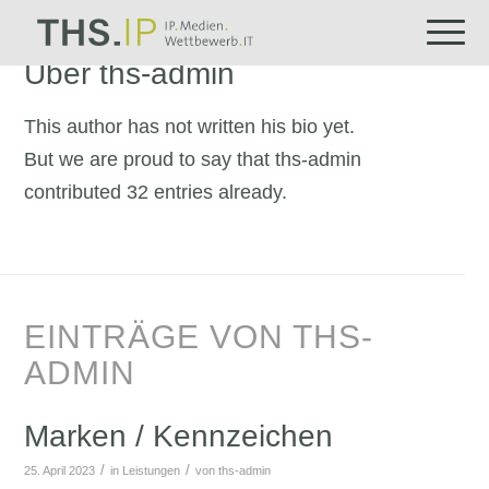
Über
ths-admin
This author has not written his bio yet.
But we are proud to say that
ths-admin
contributed 32 entries already.
EINTRÄGE VON THS-
ADMIN
Marken / Kennzeichen
/
/
25. April 2023
in
Leistungen
von
ths-admin