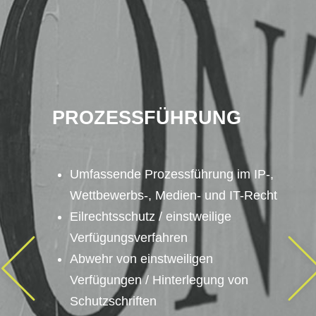
PROZESSFÜHRUNG
Umfassende Prozessführung im IP-,
Wettbewerbs-, Medien- und IT-Recht
Eilrechtsschutz / einstweilige
Verfügungsverfahren
Abwehr von einstweiligen
Verfügungen / Hinterlegung von
Schutzschriften