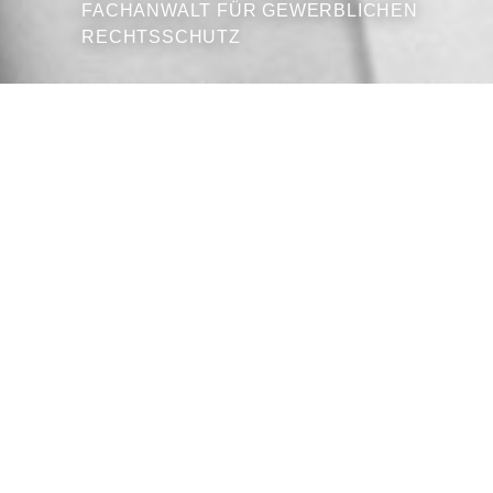
FACHANWALT FÜR GEWERBLICHEN
RECHTSSCHUTZ
Zugelassen seit 2009
Sprachen: Deutsch, Englisch
E
j.hellenbrand@ths-ip.de
T
+49 (0)221 88 8 88 20
F
+49 (0)221 88 8 88 210
vcard
Jan Hellenbrand war vor seiner
Partnerschaft bei THS.IP in einer
internationalen Großkanzlei tätig und verfügt
über langjährige Erfahrung vor allem in der